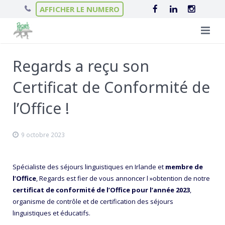
AFFICHER LE NUMERO
Qui sommes-nous ?
Regards a reçu son
Nos séjours
L’équipe Regards
Certificat de Conformité de
Infos pratiques
Le projet éducatif
Séjours linguistiques
l’Office !
Actualités
Scolarité en Irlande
Nos hébergements
9 octobre 2023
Contact
Séjours itinérants
Nos garanties
Le Château de Brannay
Spécialiste des séjours linguistiques en Irlande et
membre de
Séjours ski
Chalets en Haute-Savoie
l’Office
, Regards est fier de vous annoncer l »obtention de notre
certificat de conformité de l’Office pour l’année 2023
,
Colonies de vacances
Nos Collèges en Irlande
organisme de contrôle et de certification des séjours
linguistiques et éducatifs.
Colonies de vacances éco-responsables
Villes d’accueil en Irlande