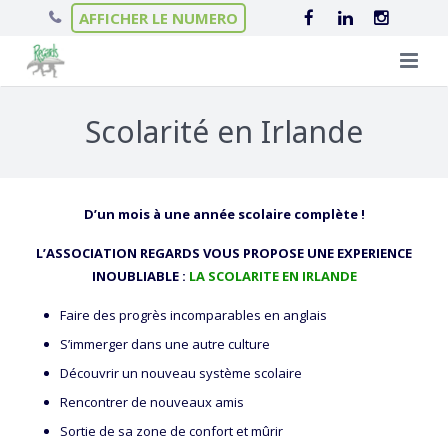
AFFICHER LE NUMERO
Qui sommes-nous ?
Scolarité en Irlande
Nos séjours
L’équipe Regards
Infos pratiques
Le projet éducatif
Séjours linguistiques
D’un mois à une année scolaire complète !
Actualités
Scolarité en Irlande
Nos hébergements
L’ASSOCIATION REGARDS VOUS PROPOSE UNE EXPERIENCE
INOUBLIABLE :
LA SCOLARITE EN IRLANDE
Contact
Séjours itinérants
Nos garanties
Le Château de Brannay
Faire des progrès incomparables en anglais
Séjours ski
Chalets en Haute-Savoie
S’immerger dans une autre culture
Découvrir un nouveau système scolaire
Colonies de vacances
Nos Collèges en Irlande
Rencontrer de nouveaux amis
Colonies de vacances éco-responsables
Villes d’accueil en Irlande
Sortie de sa zone de confort et mûrir