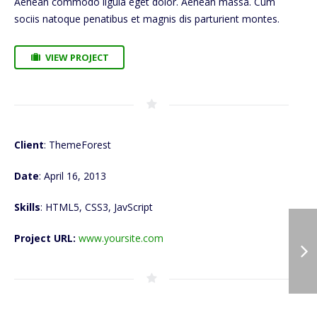
Aenean commodo ligula eget dolor. Aenean massa. Cum
sociis natoque penatibus et magnis dis parturient montes.
VIEW PROJECT
Client
: ThemeForest
Date
: April 16, 2013
Skills
: HTML5, CSS3, JavScript
Project URL:
www.yoursite.com