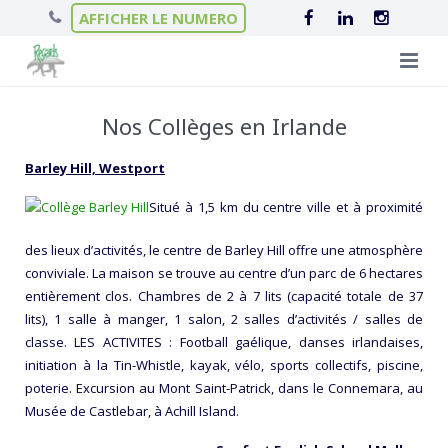
AFFICHER LE NUMERO
Qui sommes-nous ?
Nos Collèges en Irlande
Nos séjours
L’équipe Regards
Barley Hill, Westport
Infos pratiques
Le projet éducatif
Séjours linguistiques
Situé à 1,5 km du centre ville et à proximité
Actualités
Scolarité en Irlande
Nos hébergements
des lieux d’activités, le centre de Barley Hill offre une atmosphère
conviviale. La maison se trouve au centre d’un parc de 6 hectares
Contact
Séjours itinérants
Nos garanties
Le Château de Brannay
entièrement clos. Chambres de 2 à 7 lits (capacité totale de 37
lits), 1 salle à manger, 1 salon, 2 salles d’activités / salles de
Séjours ski
Chalets en Haute-Savoie
classe. LES ACTIVITES : Football gaélique, danses irlandaises,
initiation à la Tin-Whistle, kayak, vélo, sports collectifs, piscine,
Colonies de vacances
Nos Collèges en Irlande
poterie. Excursion au Mont Saint-Patrick, dans le Connemara, au
Musée de Castlebar, à Achill Island.
Colonies de vacances éco-responsables
Villes d’accueil en Irlande