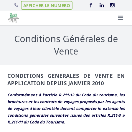
AFFICHER LE NUMERO
Qui sommes-nous ?
Conditions Générales de
Nos séjours
L’équipe Regards
Vente
Infos pratiques
Le projet éducatif
Séjours linguistiques
Actualités
Scolarité en Irlande
Nos hébergements
CONDITIONS GENERALES DE VENTE EN
APPLICATION DEPUIS JANVIER 2010
Contact
Séjours itinérants
Nos garanties
Le Château de Brannay
Conformément à l’article R.211-12 du Code du tourisme, les
Séjours ski
Chalets en Haute-Savoie
brochures et les contrats de voyages proposés par les agents
de voyages à leur clientèle doivent comporter in extenso les
Colonies de vacances
Nos Collèges en Irlande
conditions générales suivantes issues des articles R.211-3 à
R.211-11 du Code du Tourisme
.
Colonies de vacances éco-responsables
Villes d’accueil en Irlande