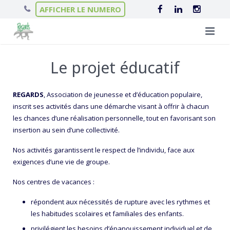
AFFICHER LE NUMERO
Qui sommes-nous ?
Le projet éducatif
Nos séjours
L’équipe Regards
REGARDS
, Association de jeunesse et d’éducation populaire,
Infos pratiques
Le projet éducatif
Séjours linguistiques
inscrit ses activités dans une démarche visant à offrir à chacun
les chances d’une réalisation personnelle, tout en favorisant son
Actualités
Scolarité en Irlande
Nos hébergements
insertion au sein d’une collectivité.
Contact
Nos activités garantissent le respect de l’individu, face aux
Séjours itinérants
Nos garanties
Le Château de Brannay
exigences d’une vie de groupe.
Séjours ski
Chalets en Haute-Savoie
Nos centres de vacances :
Colonies de vacances
Nos Collèges en Irlande
répondent aux nécessités de rupture avec les rythmes et
les habitudes scolaires et familiales des enfants.
Colonies de vacances éco-responsables
Villes d’accueil en Irlande
privilégient les besoins d’épanouissement individuel et de